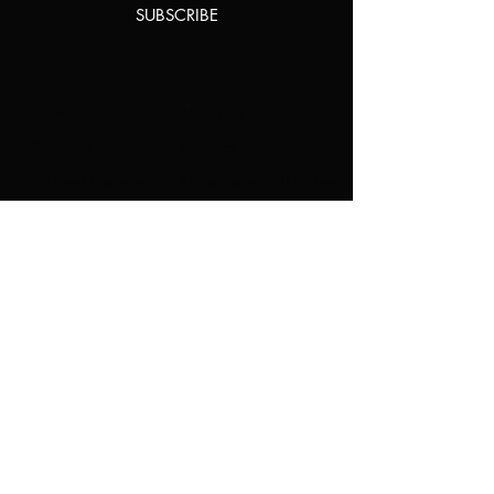
SUBSCRIBE
Home
About Us
Shop All
Contact
Natural Lashes
Shipping and Returns
Lashes
Store Policy
Accessories
FAQ's
Ask Us