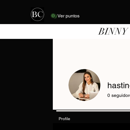
Ver puntos
BINNY
hasti
0
seguidor
Profile