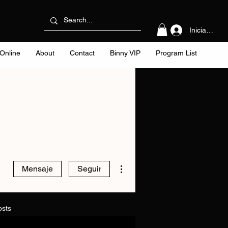
Iniciar sesi
Online
About
Contact
Binny VIP
Program List
Más acciones
Mensaje
Seguir
osts