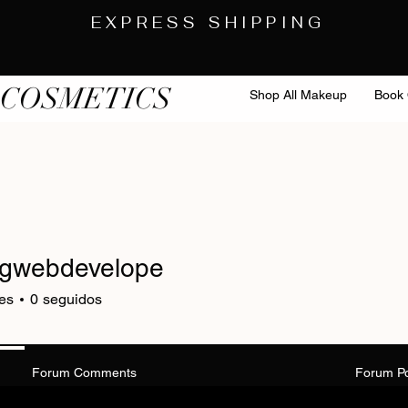
EXPRESS SHIPPING
 COSMETICS
Shop All Makeup
Book 
ngwebdevelope
es
0
seguidos
Forum Comments
Forum P