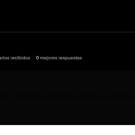
rios recibidos
0
mejores respuestas
RST TO KNOW ABOUT SPECIAL SALES