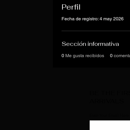
Perfil
Fecha de registro: 4 may 2026
Sección informativa
0
Me gusta recibidos
0
comenta
BE THE FI
ARRIVALS
Enter Your Email Here