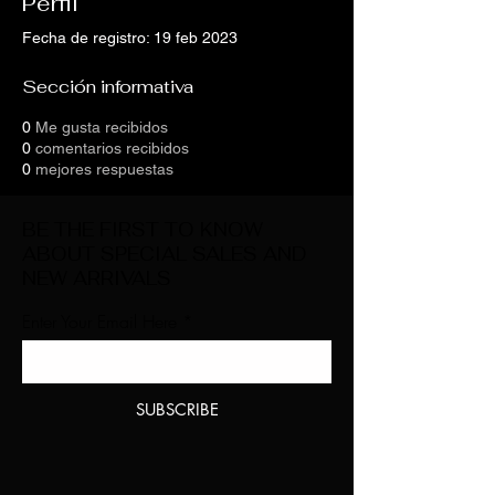
Perfil
Fecha de registro: 19 feb 2023
Sección informativa
0
Me gusta recibidos
0
comentarios recibidos
0
mejores respuestas
BE THE FIRST TO KNOW
ABOUT SPECIAL SALES AND
NEW ARRIVALS
Enter Your Email Here
SUBSCRIBE