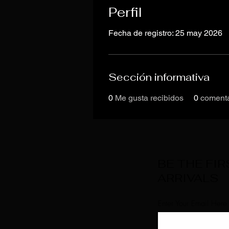
Perfil
Fecha de registro: 25 may 2026
Sección informativa
0
Me gusta recibidos
0
comenta
BE THE FI
ARRIVALS
Enter Your Email Here