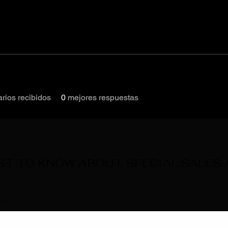
rios recibidos
0
mejores respuestas
RST TO KNOW ABOUT SPECIAL SALES