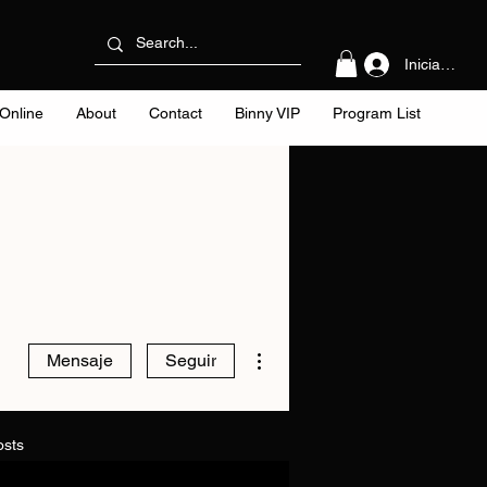
Iniciar sesi
Online
About
Contact
Binny VIP
Program List
Más acciones
Mensaje
Seguir
osts