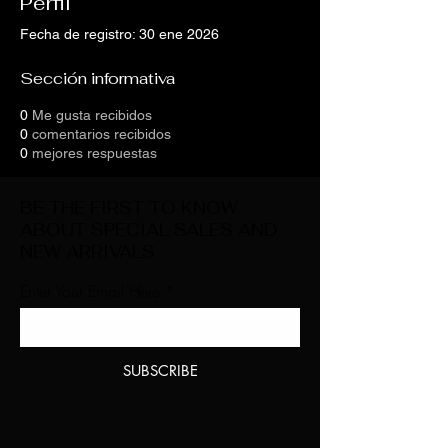
Perfil
Fecha de registro: 30 ene 2026
Sección informativa
0
Me gusta recibidos
0
comentarios recibidos
0
mejores respuestas
BE THE FIRST TO KNOW
ABOUT SPECIAL SALES AND
NEW ARRIVALS
Enter Your Email Here
SUBSCRIBE