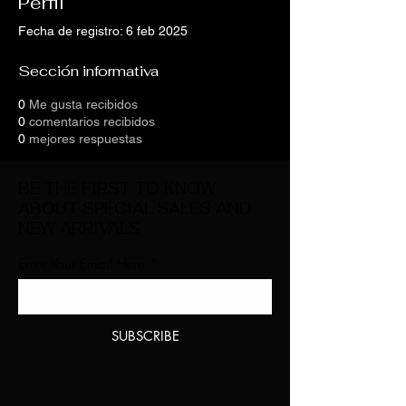
Perfil
Fecha de registro: 6 feb 2025
Sección informativa
0
Me gusta recibidos
0
comentarios recibidos
0
mejores respuestas
BE THE FIRST TO KNOW
ABOUT SPECIAL SALES AND
NEW ARRIVALS
Enter Your Email Here
SUBSCRIBE