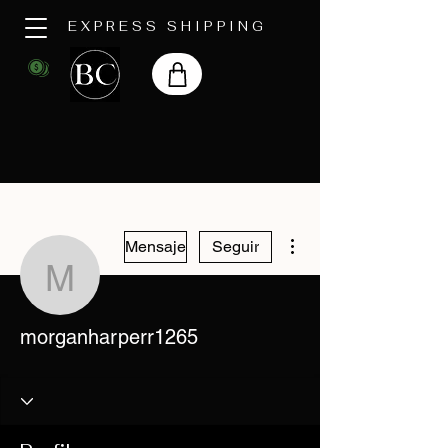
EXPRESS SHIPPING
Más acciones
Mensaje
Seguir
morganharperr1265
morganharperr1265