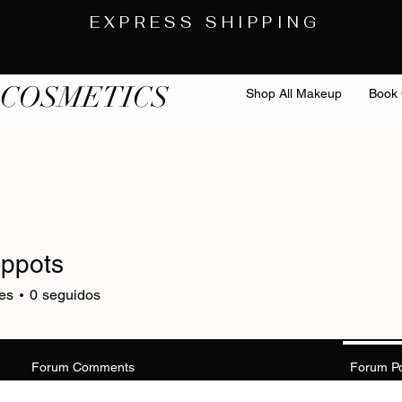
EXPRESS SHIPPING
 COSMETICS
Shop All Makeup
Book 
uppots
es
0
seguidos
Forum Comments
Forum P