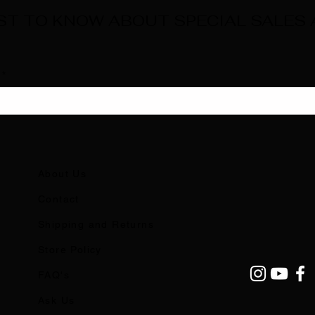
RST TO KNOW ABOUT SPECIAL SALES
About Us
Contact
Shipping and Returns
Store Policy
FAQ's
Ask Us