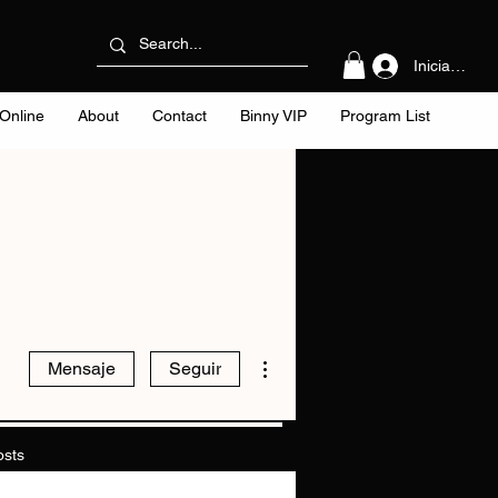
Iniciar sesi
Online
About
Contact
Binny VIP
Program List
Más acciones
Mensaje
Seguir
osts