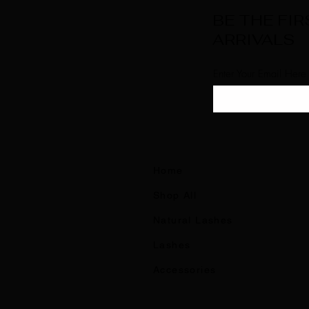
BE THE FI
ARRIVALS
Enter Your Email Here
Home
Shop All
Natural Lashes
Lashes
Accessories