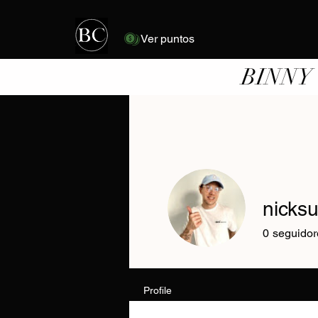
Ver puntos
BINNY
nicks
0
seguidor
Profile