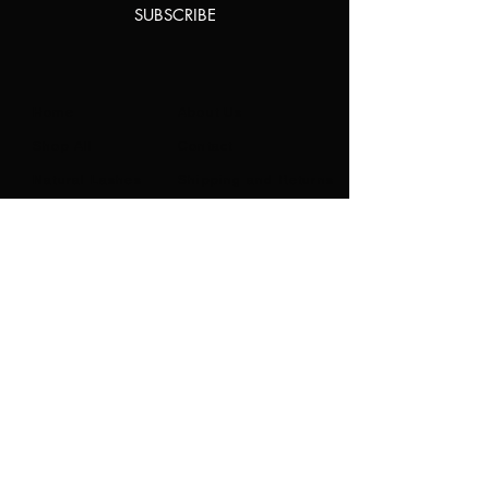
SUBSCRIBE
Home
About Us
Shop All
Contact
Natural Lashes
Shipping and Returns
Lashes
Store Policy
Accessories
FAQ's
Ask Us