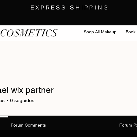
EXPRESS SHIPPING
 COSMETICS
Shop All Makeup
Book 
el wix partner
es
0
seguidos
Forum Comments
Forum P