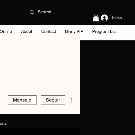
Iniciar sesi
Online
About
Contact
Binny VIP
Program List
Más acciones
Mensaje
Seguir
osts