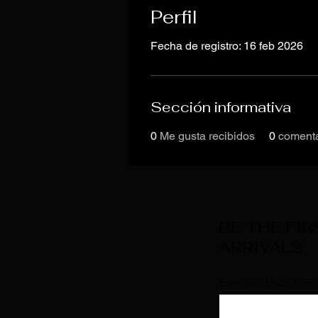
Perfil
Fecha de registro: 16 feb 2026
Sección informativa
0
Me gusta recibidos
0
comenta
BE THE FI
ARRIVALS
Enter Your Email Here