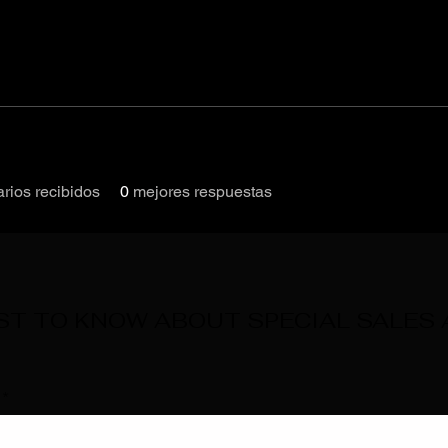
rios recibidos
0
mejores respuestas
RST TO KNOW ABOUT SPECIAL SALES